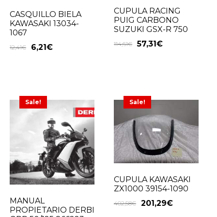
CUPULA RACING
CASQUILLO BIELA
PUIG CARBONO
KAWASAKI 13034-
SUZUKI GSX-R 750
1067
57,31
€
114,61
€
6,21
€
12,41
€
Sale!
Sale!
CUPULA KAWASAKI
ZX1000 39154-1090
MANUAL
201,29
€
402,58
€
PROPIETARIO DERBI