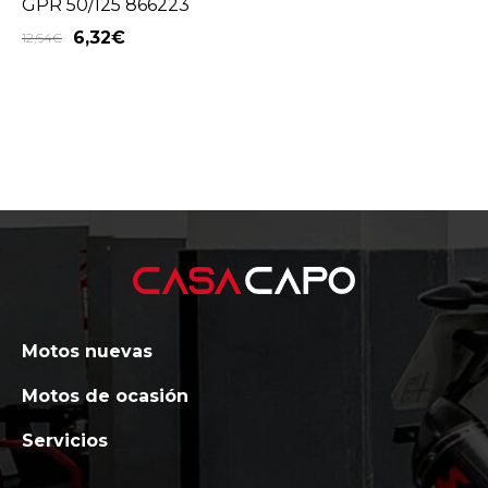
GPR 50/125 866223
6,32
€
12,64
€
Motos nuevas
Motos de ocasión
Servicios