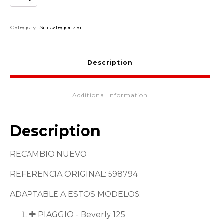
PROTECCION
GUARDABARROS
PIAGGIO
Category:
Sin categorizar
BEVERLY
598794
quantity
Description
Additional Information
Description
RECAMBIO NUEVO
REFERENCIA ORIGINAL: 598794
ADAPTABLE A ESTOS MODELOS:
PIAGGIO - Beverly 125