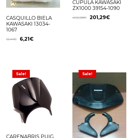
CUPULA KAWASAKI
ZX1000 39154-1090
201,29
€
402,58
€
CASQUILLO BIELA
KAWASAKI 13034-
1067
6,21
€
12,41
€
Sale!
Sale!
CARENABRIS PUIG