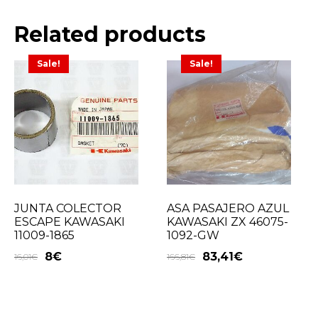
Related products
Sale!
Sale!
JUNTA COLECTOR
ASA PASAJERO AZUL
ESCAPE KAWASAKI
KAWASAKI ZX 46075-
11009-1865
1092-GW
8
€
83,41
€
16,01
€
166,81
€