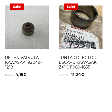
Sale!
Sale!
RETEN VALVULA
JUNTA COLECTOR
KAWASAKI 92049-
ESCAPE KAWASAKI
1218
ZX10 11060-1635
4,15
€
11,24
€
8,30
€
22,47
€