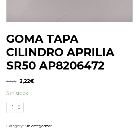
GOMA TAPA
CILINDRO APRILIA
SR50 AP8206472
2,22
€
4,43
€
3 in stock
GOMA
TAPA
CILINDRO
APRILIA
Category:
Sin categorizar
SR50
AP8206472