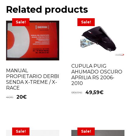
Related products
Sale!
Sale!
CUPULA PUIG
MANUAL
AHUMADO OSCURO
PROPIETARIO DERBI
APRILIA RS 2006-
SENDA X-TREME / X-
2010
RACE
49,59
€
99,17
€
20
€
40
€
Sale!
Sale!