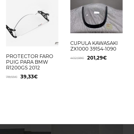
CUPULA KAWASAKI
ZX1000 39154-1090
PROTECTOR FARO
201,29
€
402,58
€
PUIG PARA BMW
R1200GS 2012
39,33
€
78,65
€