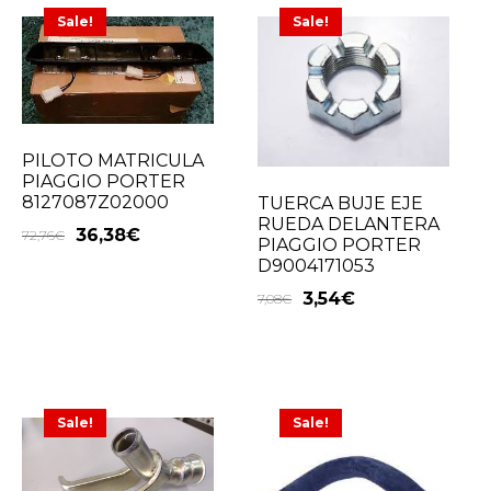
Sale!
Sale!
PILOTO MATRICULA
PIAGGIO PORTER
8127087Z02000
TUERCA BUJE EJE
RUEDA DELANTERA
36,38
€
72,76
€
PIAGGIO PORTER
D9004171053
3,54
€
7,08
€
Sale!
Sale!