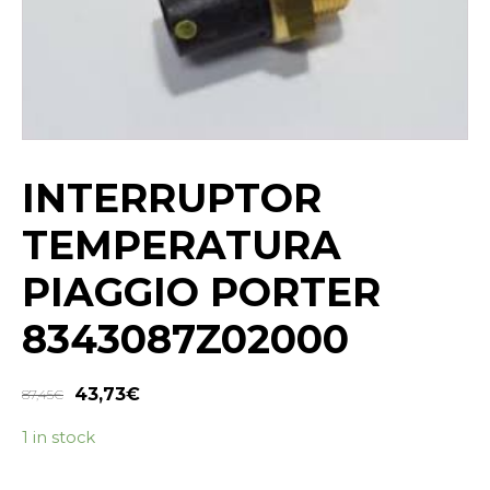
INTERRUPTOR
TEMPERATURA
PIAGGIO PORTER
8343087Z02000
43,73
€
87,45
€
1 in stock