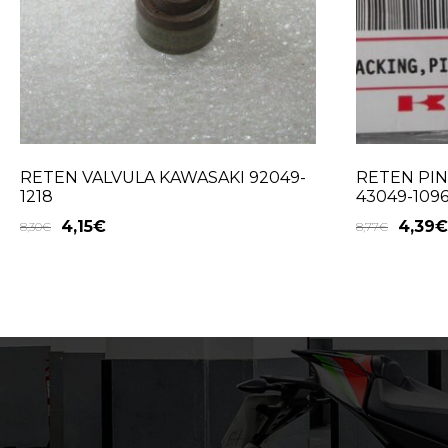
RETEN VALVULA KAWASAKI 92049-
RETEN PIN
1218
43049-109
4,15
€
4,39
€
8,30
€
8,77
€