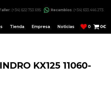
Taller
: (+34) 622 753 695
Recambios
: (+34) 633 446 273
os
Tienda
Empresa
Noticias
0
0
€
INDRO KX125 11060-