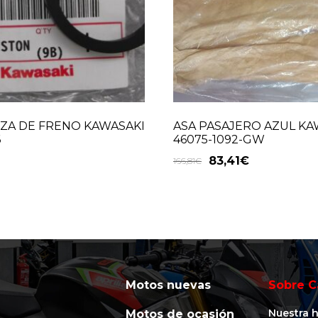
ZA DE FRENO KAWASAKI
ASA PASAJERO AZUL KA
6
46075-1092-GW
83,41
€
166,81
€
Motos nuevas
Sobre C
Nuestra h
Motos de ocasión