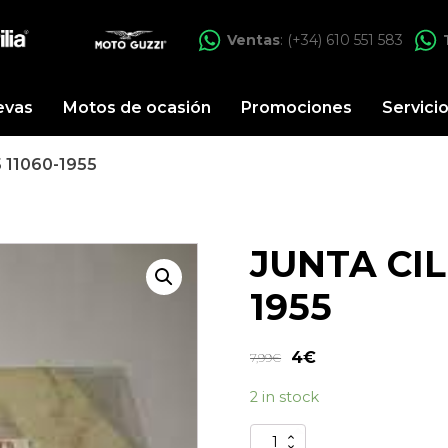
Ventas
: (+34) 610 551 583
evas
Motos de ocasión
Promociones
Servici
 11060-1955
JUNTA CIL
1955
4
€
7,99
€
2 in stock
JUNTA