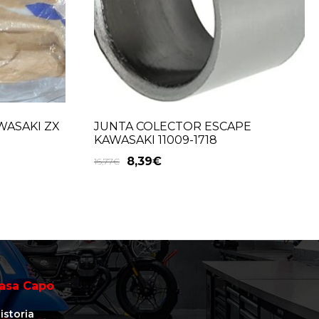
WASAKI ZX
JUNTA COLECTOR ESCAPE
KAWASAKI 11009-1718
8,39
€
16,77
€
asa Capo
istoria