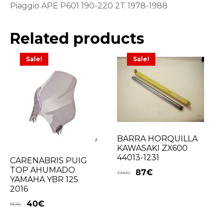
Piaggio APE P601 190-220 2T 1978-1988
Related products
Sale!
Sale!
BARRA HORQUILLA
KAWASAKI ZX600
44013-1231
CARENABRIS PUIG
TOP AHUMADO
87
€
174
€
YAMAHA YBR 125
2016
40
€
80
€