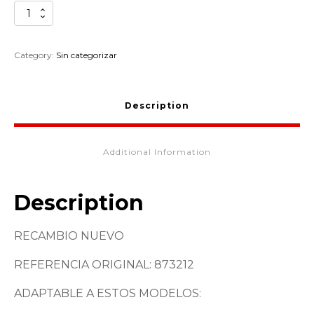
JUNTA
CILINDRO
PIAGGIO
APE
Category:
Sin categorizar
873212
quantity
Description
Additional Information
Description
RECAMBIO NUEVO
REFERENCIA ORIGINAL: 873212
ADAPTABLE A ESTOS MODELOS: