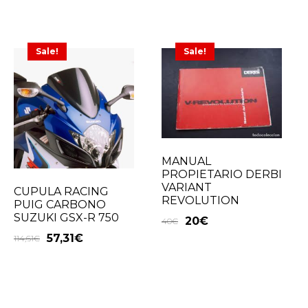
Sale!
Sale!
MANUAL
PROPIETARIO DERBI
VARIANT
CUPULA RACING
REVOLUTION
PUIG CARBONO
SUZUKI GSX-R 750
20
€
40
€
57,31
€
114,61
€