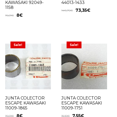
KAWASAKI 92049-
44013-1433
1158
73,35
€
146,70
€
8
€
16,01
€
Sale!
Sale!
JUNTA COLECTOR
JUNTA COLECTOR
ESCAPE KAWASAKI
ESCAPE KAWASAKI
11009-1865
11009-1751
8
€
7,55
€
16,01
€
15,10
€