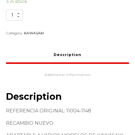
3 in stock
JUNTA
CULATA
KAWASAKI
11004-
Category:
KAWASAKI
1148
quantity
Description
Additional Information
Description
REFERENCIA ORIGINAL: 11004-1148
RECAMBIO NUEVO