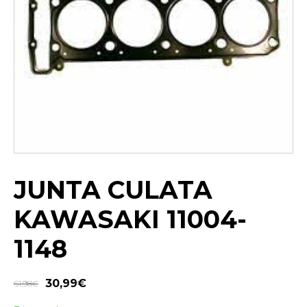
JUNTA CULATA
KAWASAKI 11004-
1148
30,99
€
61,98
€