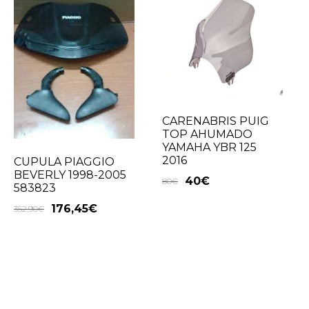
CARENABRIS PUIG
TOP AHUMADO
YAMAHA YBR 125
2016
CUPULA PIAGGIO
BEVERLY 1998-2005
40
€
80
€
583823
176,45
€
352,90
€