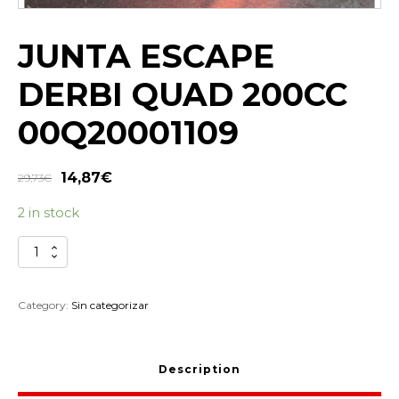
JUNTA ESCAPE
DERBI QUAD 200CC
00Q20001109
14,87
€
29,73
€
2 in stock
JUNTA
ESCAPE
DERBI
QUAD
Category:
Sin categorizar
200CC
00Q20001109
quantity
Description