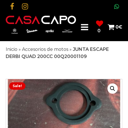
0
€
0
Inicio
»
Accesorios de motos
»
JUNTA ESCAPE
DERBI QUAD 200CC 00Q20001109
Sale!