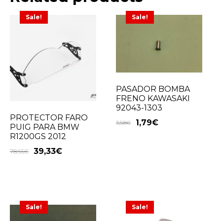
Sale!
Sale!
PASADOR BOMBA
FRENO KAWASAKI
92043-1303
PROTECTOR FARO
1,79
€
3,58
€
PUIG PARA BMW
R1200GS 2012
39,33
€
78,65
€
Sale!
Sale!