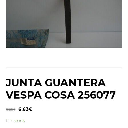
JUNTA GUANTERA
VESPA COSA 256077
6,63
€
13,25
€
1 in stock