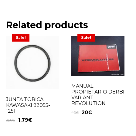
Related products
Sale!
Sale!
MANUAL
PROPIETARIO DERBI
VARIANT
JUNTA TORICA
REVOLUTION
KAWASAKI 92055-
1251
20
€
40
€
1,79
€
3,58
€