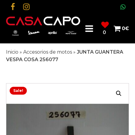
0
€
0
Inicio
»
Accesorios de motos
»
JUNTA GUANTERA
VESPA COSA 256077
Sale!