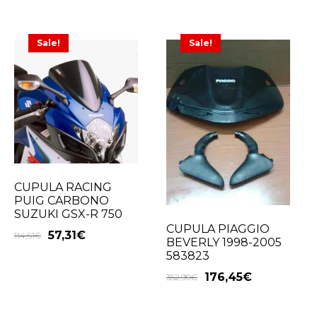
Sale!
Sale!
CUPULA RACING
PUIG CARBONO
SUZUKI GSX-R 750
CUPULA PIAGGIO
57,31
€
114,61
€
BEVERLY 1998-2005
583823
176,45
€
352,90
€