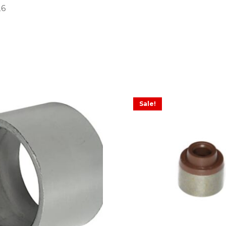
26
Sale!