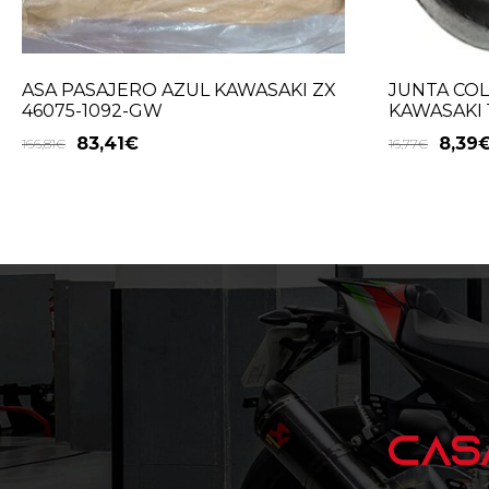
ASA PASAJERO AZUL KAWASAKI ZX
JUNTA CO
46075-1092-GW
KAWASAKI 1
83,41
€
8,39
166,81
€
16,77
€