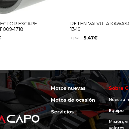
LECTOR ESCAPE
RETEN VALVULA KAWASA
1009-1718
1349
€
5,47
€
10,94
€
Motos nuevas
Sobre C
Nuestra h
Motos de ocasión
Equipo
Servicios
Misión, v
valores