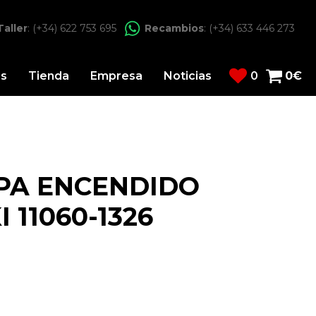
Taller
: (+34) 622 753 695
Recambios
: (+34) 633 446 273
os
Tienda
Empresa
Noticias
0
0
€
PA ENCENDIDO
11060-1326