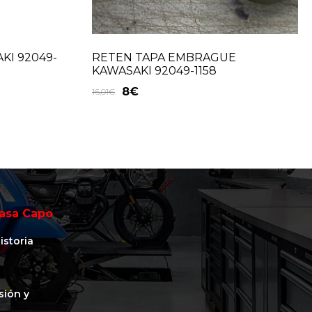
KI 92049-
RETEN TAPA EMBRAGUE
KAWASAKI 92049-1158
8
€
16,01
€
asa Capo
istoria
isión y