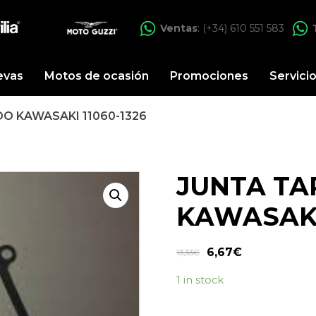
Ventas
: (+34) 610 551 583
evas
Motos de ocasión
Promociones
Servici
O KAWASAKI 11060-1326
JUNTA TA
KAWASAKI 
6,67
€
13,33
€
1 in stock