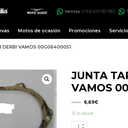
Ventas
: (+34) 610 551 583
evas
Motos de ocasión
Promociones
Servici
R DERBI VAMOS 00G06400051
JUNTA TA
VAMOS 00
6,69
€
13,37
€
15 in stock
JUNTA