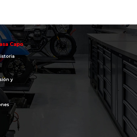
asa Capo
istoria
isión y
ones