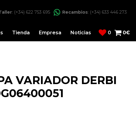
Taller
: (+34) 622 753 695
Recambios
: (+34) 633 446 273
os
Tienda
Empresa
Noticias
0
0
€
PA VARIADOR DERBI
G06400051