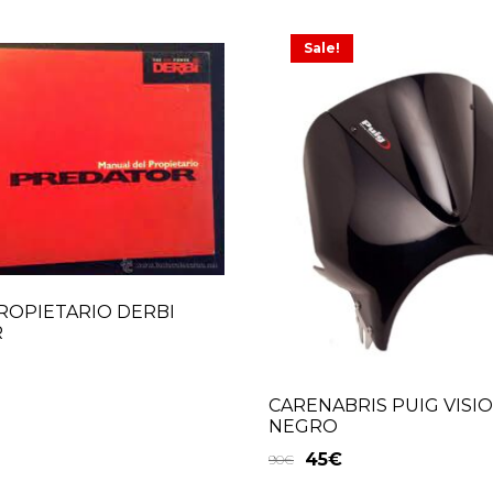
Sale!
ROPIETARIO DERBI
R
CARENABRIS PUIG VISI
NEGRO
45
€
90
€