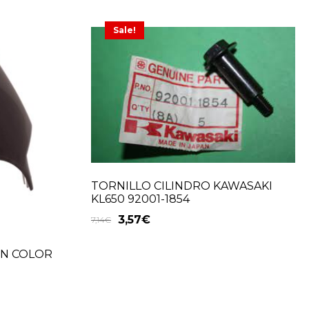
Sale!
TORNILLO CILINDRO KAWASAKI
KL650 92001-1854
3,57
€
7,14
€
ON COLOR