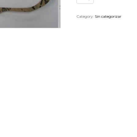
TAPA
VARIADOR
DERBI
Category:
Sin categorizar
VAMOS
00G06400051
quantity