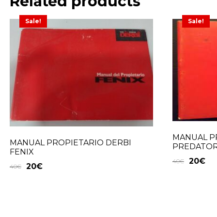
Related products
Sale!
Sale!
MANUAL P
MANUAL PROPIETARIO DERBI
PREDATO
FENIX
20
€
40
€
20
€
40
€