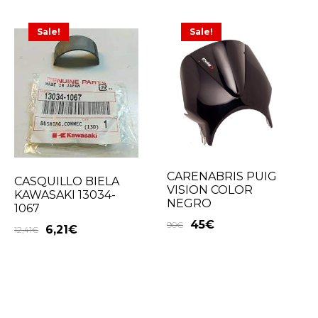
Sale!
Sale!
CARENABRIS PUIG
CASQUILLO BIELA
VISION COLOR
KAWASAKI 13034-
NEGRO
1067
45
€
90
€
6,21
€
12,41
€