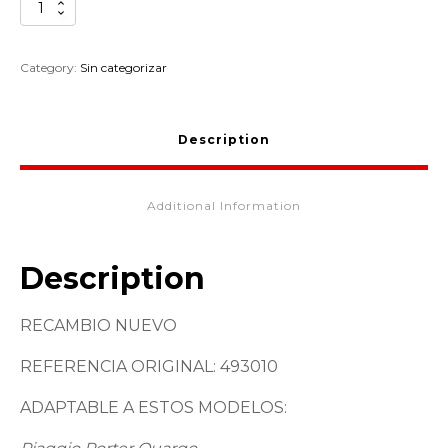
JUNTA
TERMOSTATO
PIAGGIO
PORTER
Category:
Sin categorizar
493010
quantity
Description
Additional Information
Description
RECAMBIO NUEVO
REFERENCIA ORIGINAL: 493010
ADAPTABLE A ESTOS MODELOS: