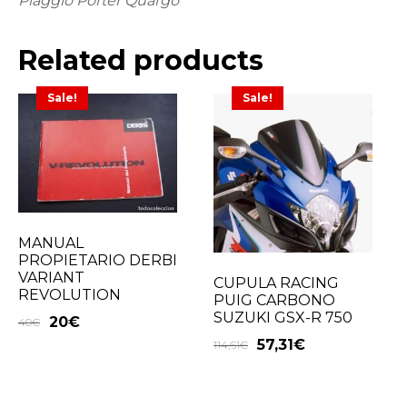
Piaggio Porter Quargo
Related products
Sale!
Sale!
MANUAL
PROPIETARIO DERBI
VARIANT
CUPULA RACING
REVOLUTION
PUIG CARBONO
SUZUKI GSX-R 750
20
€
40
€
57,31
€
114,61
€