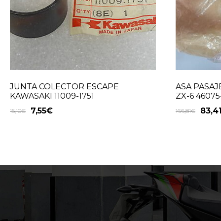
JUNTA COLECTOR ESCAPE
ASA PASA
KAWASAKI 11009-1751
ZX-6 46075
7,55
€
83,4
15,10
€
166,81
€