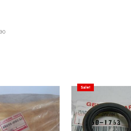
490
Sale!