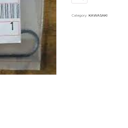
TORICA
CIINDRO
KAWASAKI
Category:
KAWASAKI
92055-
1490
quantity