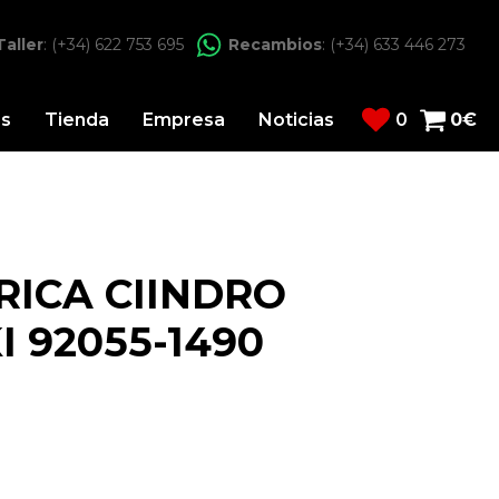
Taller
: (+34) 622 753 695
Recambios
: (+34) 633 446 273
os
Tienda
Empresa
Noticias
0
0
€
RICA CIINDRO
 92055-1490