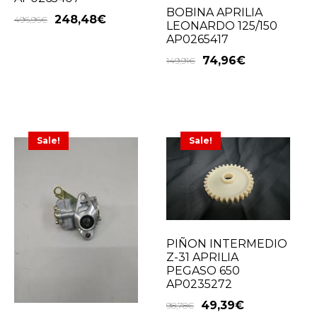
BOBINA APRILIA
248,48
€
496,96
€
LEONARDO 125/150
AP0265417
74,96
€
149,91
€
Sale!
Sale!
PIÑON INTERMEDIO
Z-31 APRILIA
PEGASO 650
AP0235272
49,39
€
98,78
€