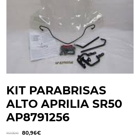
KIT PARABRISAS
ALTO APRILIA SR50
AP8791256
80,96
€
161,92
€