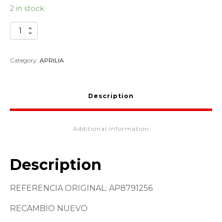
2 in stock
KIT
PARABRISAS
ALTO
APRILIA
Category:
APRILIA
SR50
AP8791256
quantity
Description
Additional Information
Description
REFERENCIA ORIGINAL: AP8791256
RECAMBIO NUEVO