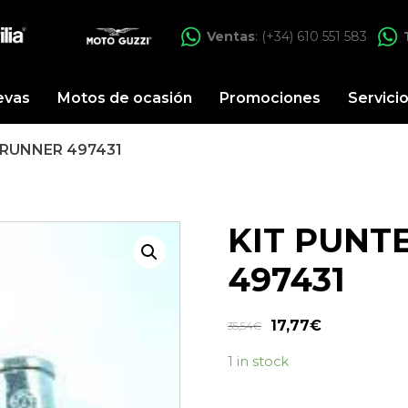
Ventas
: (+34) 610 551 583
evas
Motos de ocasión
Promociones
Servici
 RUNNER 497431
KIT PUNT
497431
17,77
€
35,54
€
1 in stock