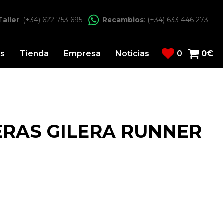
Taller
: (+34) 622 753 695
Recambios
: (+34) 633 446 273
os
Tienda
Empresa
Noticias
0
0
€
ERAS GILERA RUNNER