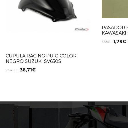
PASADOR 
KAWASAKI 
1,79
€
3,58
€
CUPULA RACING PUIG COLOR
NEGRO SUZUKI SV650S
36,71
€
73,42
€