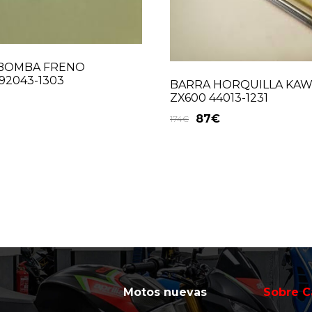
BOMBA FRENO
92043-1303
BARRA HORQUILLA KAW
ZX600 44013-1231
87
€
174
€
Motos nuevas
Sobre C