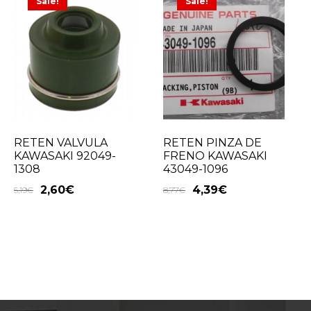
Sale!
Sale!
RETEN VALVULA
RETEN PINZA DE
KAWASAKI 92049-
FRENO KAWASAKI
1308
43049-1096
2,60
€
4,39
€
5,19
€
8,77
€