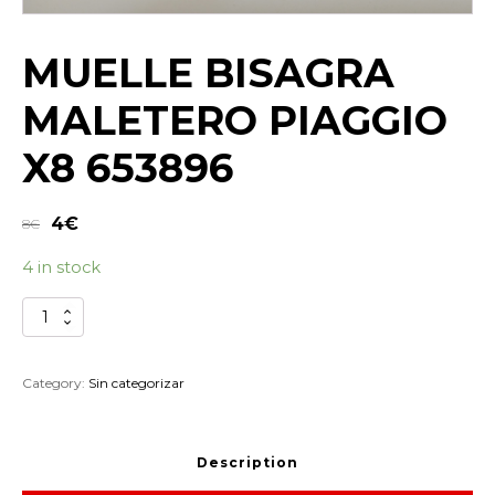
MUELLE BISAGRA
MALETERO PIAGGIO
X8 653896
4
€
8
€
4 in stock
MUELLE
BISAGRA
MALETERO
PIAGGIO
Category:
Sin categorizar
X8
653896
quantity
Description