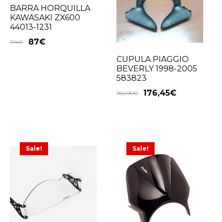
BARRA HORQUILLA
KAWASAKI ZX600
44013-1231
87
€
174
€
CUPULA PIAGGIO
BEVERLY 1998-2005
583823
176,45
€
352,90
€
Sale!
Sale!