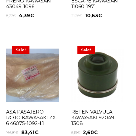
FRENO KAWASAKI
ESCAPE KAWASAKI
43049-1096
11060-1971
4,39
€
10,63
€
8,77
€
21,25
€
Sale!
Sale!
ASA PASAJERO
RETEN VALVULA
ROJO KAWASAKI ZX-
KAWASAKI 92049-
6 46075-1092-L1
1308
83,41
€
2,60
€
166,81
€
5,19
€