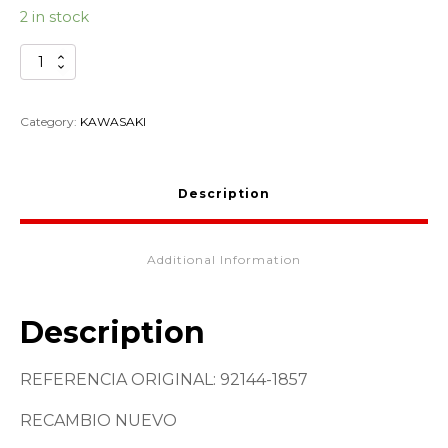
2 in stock
MUELLE
CAMBIOS
KAWASAKI
92144-
Category:
KAWASAKI
1857
quantity
Description
Additional Information
Description
REFERENCIA ORIGINAL: 92144-1857
RECAMBIO NUEVO