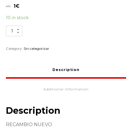
1
€
2
€
10 in stock
MUELLE
CARBURADOR
PIAGGIO
SCOOTER
Category:
Sin categorizar
828830
quantity
Description
Additional Information
Description
RECAMBIO NUEVO