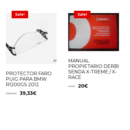
Sale!
Sale!
MANUAL
PROPIETARIO DERBI
SENDA X-TREME / X-
PROTECTOR FARO
RACE
PUIG PARA BMW
R1200GS 2012
20
€
40
€
39,33
€
78,65
€