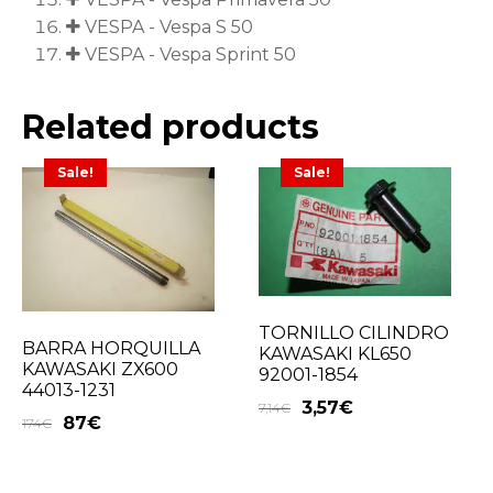
VESPA - Vespa S 50
VESPA - Vespa Sprint 50
Related products
Sale!
Sale!
TORNILLO CILINDRO
BARRA HORQUILLA
KAWASAKI KL650
KAWASAKI ZX600
92001-1854
44013-1231
3,57
€
7,14
€
87
€
174
€