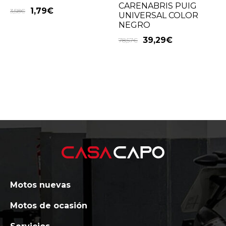
CARENABRIS PUIG
1,79
€
3,58
€
UNIVERSAL COLOR
NEGRO
39,29
€
78,57
€
Motos nuevas
Motos de ocasión