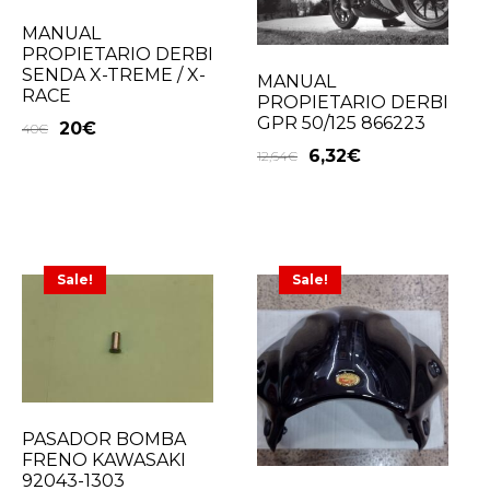
MANUAL
PROPIETARIO DERBI
SENDA X-TREME / X-
MANUAL
RACE
PROPIETARIO DERBI
GPR 50/125 866223
20
€
40
€
6,32
€
12,64
€
Sale!
Sale!
PASADOR BOMBA
FRENO KAWASAKI
92043-1303