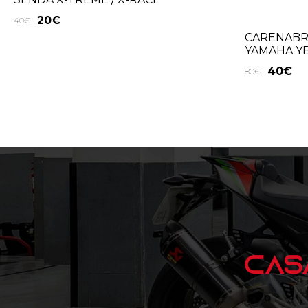
20
€
40
€
CARENABR
YAMAHA YB
40
€
80
€