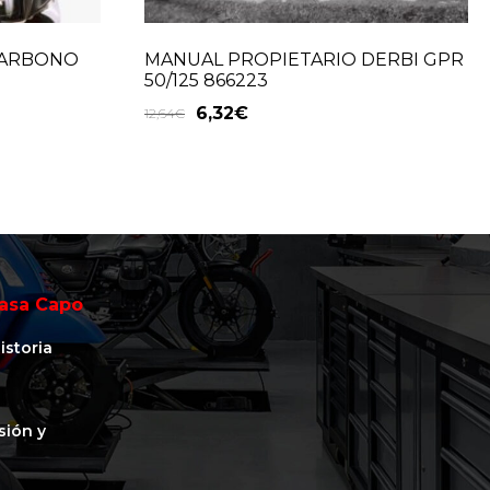
CARBONO
MANUAL PROPIETARIO DERBI GPR
50/125 866223
6,32
€
12,64
€
asa Capo
istoria
isión y