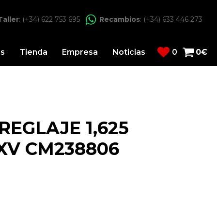
Taller
: (+34) 622 753 695
Recambios
: (+34) 633 446 273
os
Tienda
Empresa
Noticias
0
0
€
REGLAJE 1,625
SXV CM238806