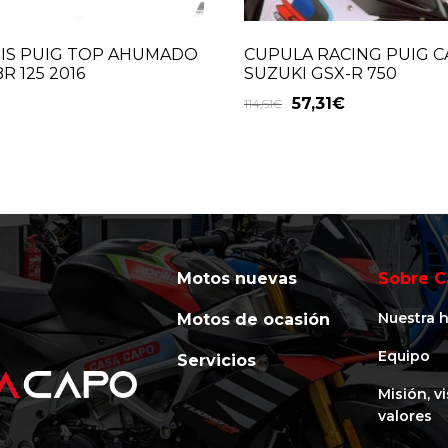
IS PUIG TOP AHUMADO
CUPULA RACING PUIG 
R 125 2016
SUZUKI GSX-R 750
57,31
€
114,61
€
Motos nuevas
Sobre C
Nuestra h
Motos de ocasión
Equipo
Servicios
Misión, v
valores