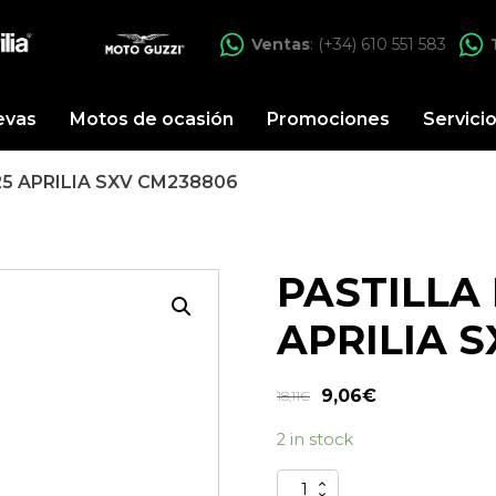
Ventas
: (+34) 610 551 583
evas
Motos de ocasión
Promociones
Servici
25 APRILIA SXV CM238806
PASTILLA 
APRILIA 
9,06
€
18,11
€
2 in stock
PASTILLA