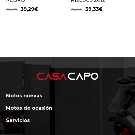
NEGRO
R1200GS 2012
39,29
€
39,33
€
78,57
€
78,65
€
Motos nuevas
Motos de ocasión
Servicios