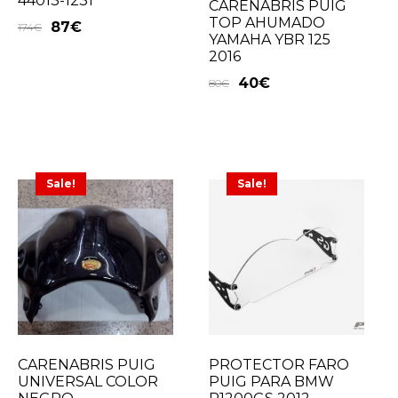
44013-1231
CARENABRIS PUIG
TOP AHUMADO
87
€
174
€
YAMAHA YBR 125
2016
40
€
80
€
Sale!
Sale!
CARENABRIS PUIG
PROTECTOR FARO
UNIVERSAL COLOR
PUIG PARA BMW