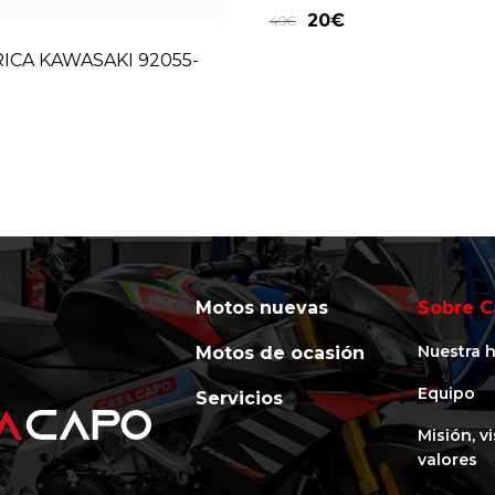
20
€
40
€
ICA KAWASAKI 92055-
Motos nuevas
Sobre C
Nuestra h
Motos de ocasión
Equipo
Servicios
Misión, v
valores