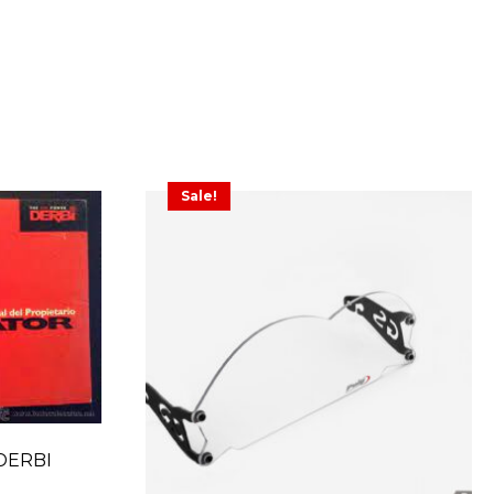
Sale!
DERBI