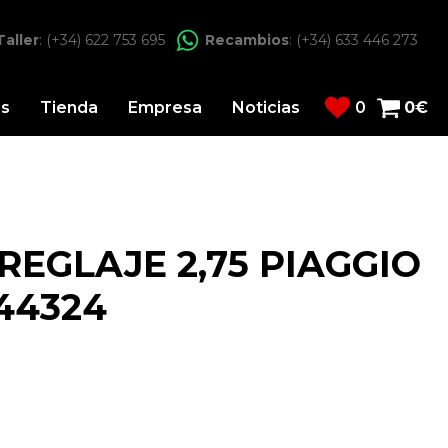
Taller
: (+34) 622 753 695
Recambios
: (+34) 633 446 273
os
Tienda
Empresa
Noticias
0
0
€
REGLAJE 2,75 PIAGGIO
44324