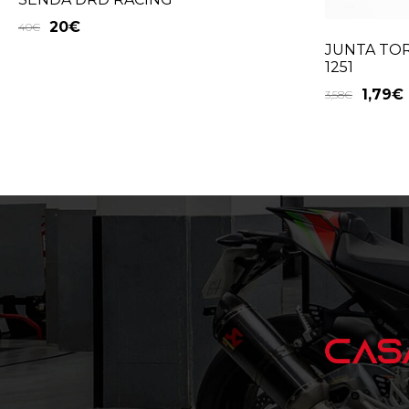
20
€
40
€
JUNTA TOR
1251
1,79
€
3,58
€