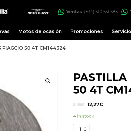
Ventas
: (+34) 610 551 583
evas
Motos de ocasión
Promociones
Servici
5 PIAGGIO 50 4T CM144324
PASTILLA 
50 4T CM1
12,27
€
24,53
€
4 in stock
PASTILLA