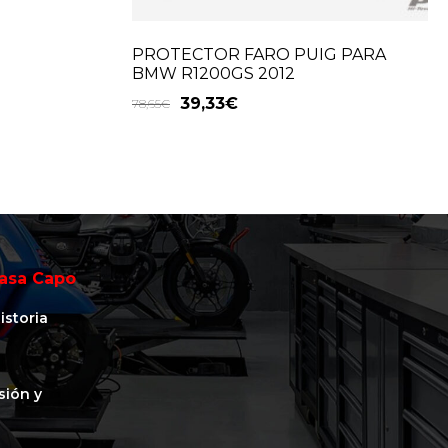
PROTECTOR FARO PUIG PARA
BMW R1200GS 2012
39,33
€
78,65
€
asa Capo
istoria
isión y