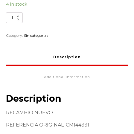
4 in stock
PASTILLA
REGLAJE
3.10
PIAGGIO
Category:
Sin categorizar
SCOOTER
50CC
4T
Description
CM144331
quantity
Additional Information
Description
RECAMBIO NUEVO
REFERENCIA ORIGINAL: CM144331