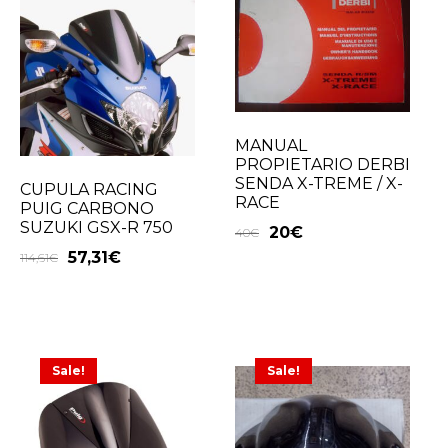
MANUAL
PROPIETARIO DERBI
SENDA X-TREME / X-
CUPULA RACING
RACE
PUIG CARBONO
SUZUKI GSX-R 750
20
€
40
€
57,31
€
114,61
€
Sale!
Sale!