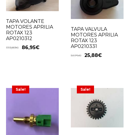
TAPA VOLANTE
MOTORES APRILIA
TAPA VALVULA
ROTAX 123
MOTORES APRILIA
AP0210312
ROTAX 123
AP0210331
86,95
€
173,89
€
25,88
€
51,76
€
Sale!
Sale!