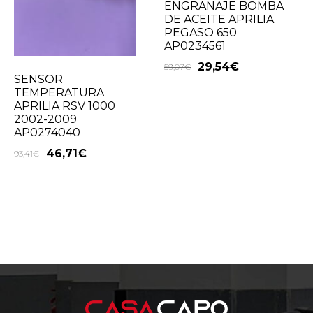
ENGRANAJE BOMBA
DE ACEITE APRILIA
PEGASO 650
AP0234561
29,54
€
59,07
€
SENSOR
TEMPERATURA
APRILIA RSV 1000
2002-2009
AP0274040
46,71
€
93,41
€