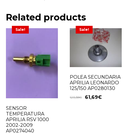
Related products
Sale!
Sale!
POLEA SECUNDARIA
APRILIA LEONARDO
125/150 AP0280130
61,69
€
123,38
€
SENSOR
TEMPERATURA
APRILIA RSV 1000
2002-2009
AP0274040