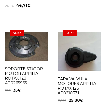
46,71
€
93,41
€
Sale!
Sale!
SOPORTE STATOR
MOTOR APRILIA
ROTAX 123
TAPA VALVULA
AP0265965
MOTORES APRILIA
ROTAX 123
35
€
70
€
AP0210331
25,88
€
51,76
€