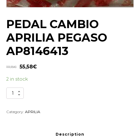
PEDAL CAMBIO
APRILIA PEGASO
AP8146413
55,58
€
111,15
€
2 in stock
PEDAL
CAMBIO
APRILIA
PEGASO
Category:
APRILIA
AP8146413
quantity
Description