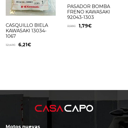
PASADOR BOMBA
FRENO KAWASAKI
92043-1303
CASQUILLO BIELA
1,79
€
3,58
€
KAWASAKI 13034-
1067
6,21
€
12,41
€
Motos nuevas