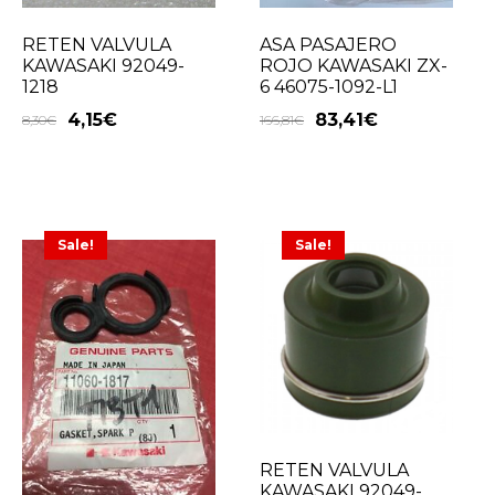
RETEN VALVULA
ASA PASAJERO
KAWASAKI 92049-
ROJO KAWASAKI ZX-
1218
6 46075-1092-L1
4,15
€
83,41
€
8,30
€
166,81
€
Sale!
Sale!
RETEN VALVULA
KAWASAKI 92049-