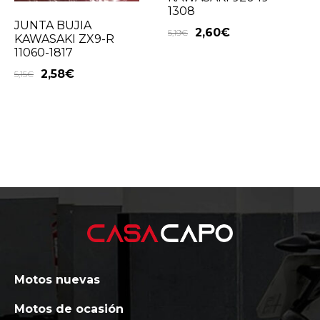
1308
JUNTA BUJIA
2,60
€
5,19
€
KAWASAKI ZX9-R
11060-1817
2,58
€
5,15
€
Motos nuevas
Motos de ocasión