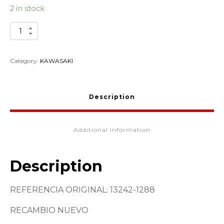
2 in stock
PEDAL
CAMBIOS
KAWASAKI
ZR750
Category:
KAWASAKI
13242-
1288
quantity
Description
Additional Information
Description
REFERENCIA ORIGINAL: 13242-1288
RECAMBIO NUEVO