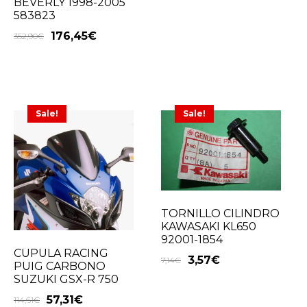
BEVERLY 1998-2005
583823
176,45
€
352,90
€
Sale!
Sale!
TORNILLO CILINDRO
KAWASAKI KL650
92001-1854
CUPULA RACING
3,57
€
7,14
€
PUIG CARBONO
SUZUKI GSX-R 750
57,31
€
114,61
€