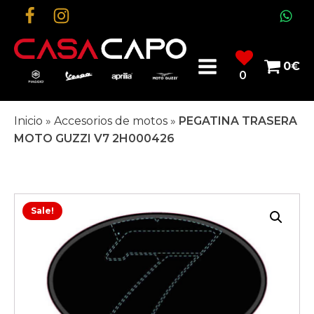
0
€
0
Inicio
»
Accesorios de motos
»
PEGATINA TRASERA
MOTO GUZZI V7 2H000426
Sale!