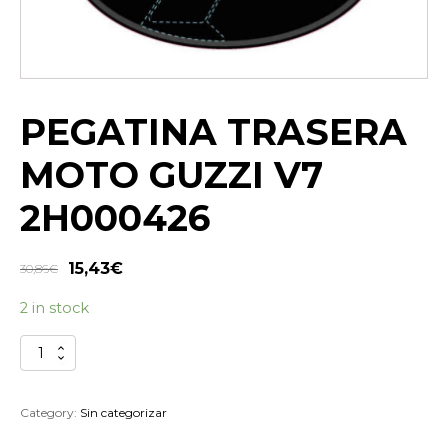
PEGATINA TRASERA
MOTO GUZZI V7
2H000426
15,43
€
30,86
€
2 in stock
PEGATINA
TRASERA
MOTO
GUZZI
Category:
Sin categorizar
V7
2H000426