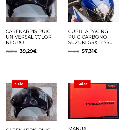
CARENABRIS PUIG
CUPULA RACING
UNIVERSAL COLOR
PUIG CARBONO
NEGRO
SUZUKI GSX-R 750
39,29
€
57,31
€
78,57
€
114,61
€
Sale!
Sale!
MANUAL