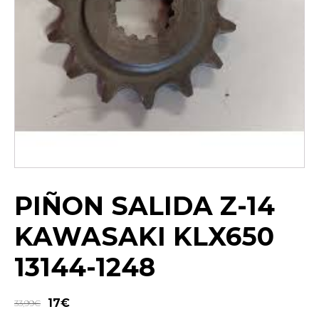
PIÑON SALIDA Z-14
KAWASAKI KLX650
13144-1248
17
€
33,99
€