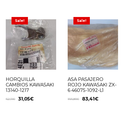
Sale!
Sale!
HORQUILLA
ASA PASAJERO
CAMBIOS KAWASAKI
ROJO KAWASAKI ZX-
13140-1217
6 46075-1092-L1
31,05
€
83,41
€
62,11
€
166,81
€