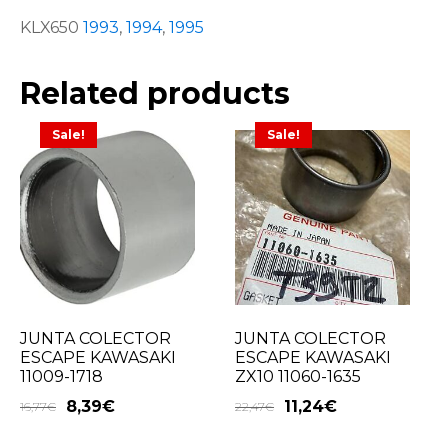
KLX650
1993
,
1994
,
1995
Related products
Sale!
Sale!
JUNTA COLECTOR
JUNTA COLECTOR
ESCAPE KAWASAKI
ESCAPE KAWASAKI
11009-1718
ZX10 11060-1635
8,39
€
11,24
€
16,77
€
22,47
€