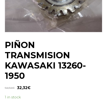
PIÑON
TRANSMISION
KAWASAKI 13260-
1950
32,32
€
64,64
€
1 in stock