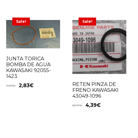
Sale!
Sale!
JUNTA TORICA
BOMBA DE AGUA
KAWASAKI 92055-
1423
RETEN PINZA DE
2,83
€
5,66
€
FRENO KAWASAKI
43049-1096
4,39
€
8,77
€