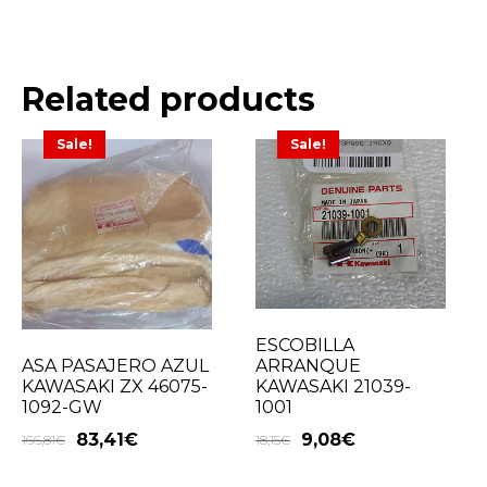
Related products
Sale!
Sale!
ESCOBILLA
ARRANQUE
ASA PASAJERO AZUL
KAWASAKI 21039-
KAWASAKI ZX 46075-
1001
1092-GW
9,08
€
83,41
€
18,15
€
166,81
€