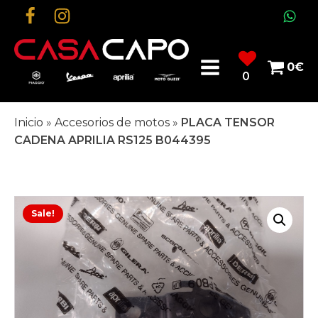
0
€
0
Inicio
»
Accesorios de motos
»
PLACA TENSOR
CADENA APRILIA RS125 B044395
Sale!