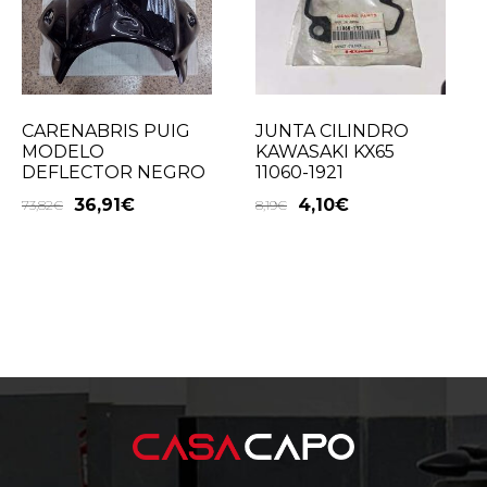
JUNTA CILINDRO
CARENABRIS PUIG
KAWASAKI KX65
MODELO
11060-1921
DEFLECTOR NEGRO
4,10
€
36,91
€
8,19
€
73,82
€