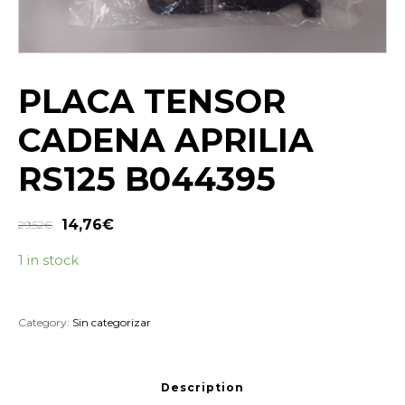
PLACA TENSOR
CADENA APRILIA
RS125 B044395
14,76
€
29,52
€
1 in stock
Category:
Sin categorizar
Description