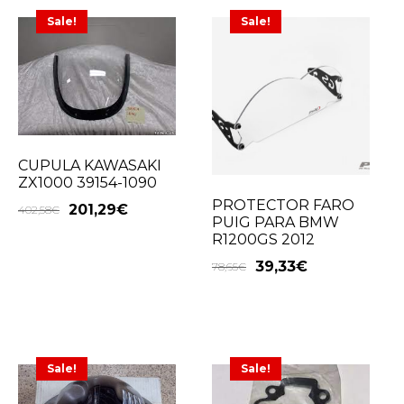
Sale!
Sale!
CUPULA KAWASAKI
ZX1000 39154-1090
PROTECTOR FARO
201,29
€
402,58
€
PUIG PARA BMW
R1200GS 2012
39,33
€
78,65
€
Sale!
Sale!