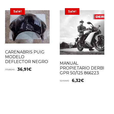
Sale!
Sale!
CARENABRIS PUIG
MODELO
DEFLECTOR NEGRO
MANUAL
PROPIETARIO DERBI
36,91
€
73,82
€
GPR 50/125 866223
6,32
€
12,64
€