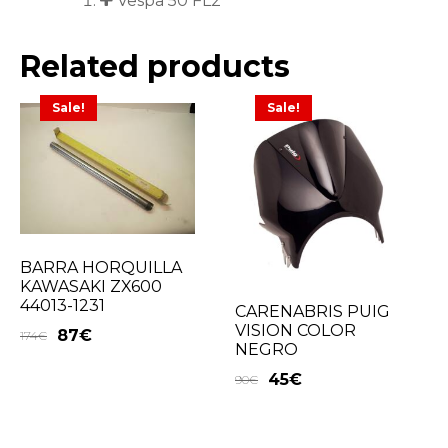
Vespa 50 FL2
Related products
Sale!
Sale!
BARRA HORQUILLA
KAWASAKI ZX600
44013-1231
CARENABRIS PUIG
VISION COLOR
87
€
174
€
NEGRO
45
€
90
€