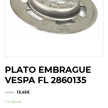
PLATO EMBRAGUE
VESPA FL 2860135
13,45
€
26,89
€
1 in stock