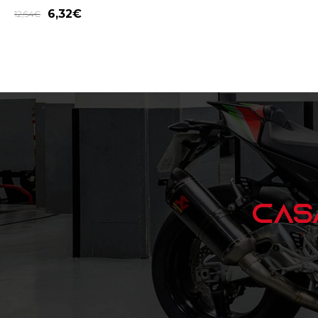
6,32
€
12,64
€