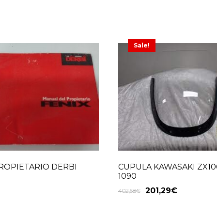
Sale!
CUPULA KAWASAKI ZX100
ROPIETARIO DERBI
1090
201,29
€
402,58
€