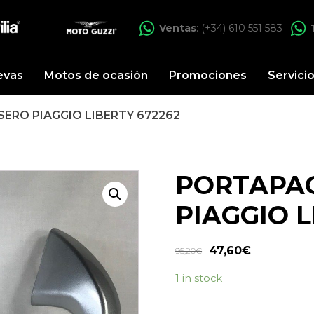
Ventas
: (+34) 610 551 583
evas
Motos de ocasión
Promociones
Servici
ERO PIAGGIO LIBERTY 672262
PORTAPA
PIAGGIO L
47,60
€
95,20
€
1 in stock