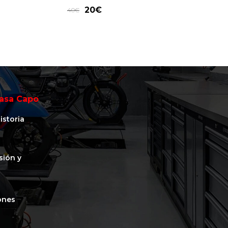
20
€
40
€
asa Capo
istoria
isión y
ones