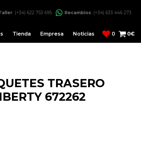
Taller
: (+34) 622 753 695
Recambios
: (+34) 633 446 273
os
Tienda
Empresa
Noticias
0
0
€
QUETES TRASERO
IBERTY 672262