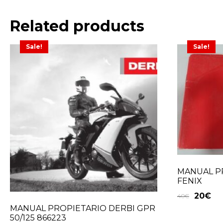
Related products
Sale!
Sale!
MANUAL P
FENIX
20
€
40
€
MANUAL PROPIETARIO DERBI GPR
50/125 866223