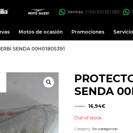
Ventas
: (+34) 610 551 583
evas
Motos de ocasión
Promociones
Servici
ERBI SENDA 00H01805391
PROTECTO
SENDA 00
16,94
€
33,88
€
Out of stock
Category:
Sin categorizar