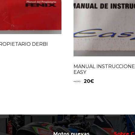
ROPIETARIO DERBI
MANUAL INSTRUCCIONE
EASY
20
€
40
€
Motos nuevas
Sobre C