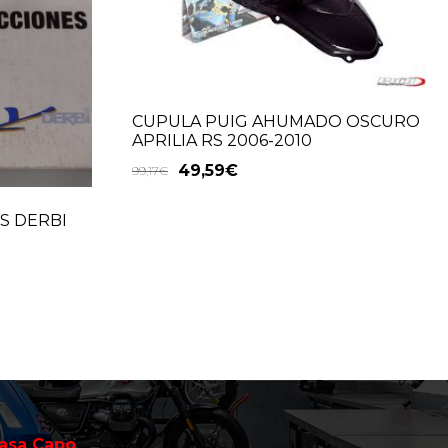
CUPULA PUIG AHUMADO OSCURO
APRILIA RS 2006-2010
49,59
€
99,17
€
S DERBI
asa Capo