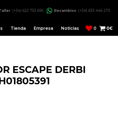
Taller
: (+34) 622 753 695
Recambios
: (+34) 633 446 273
os
Tienda
Empresa
Noticias
0
0
€
R ESCAPE DERBI
H01805391