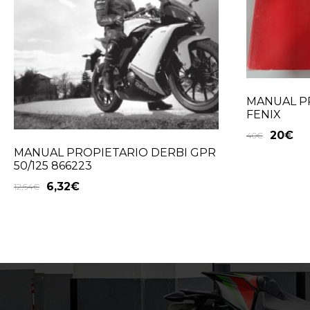
MANUAL P
FENIX
20
€
40
€
MANUAL PROPIETARIO DERBI GPR
50/125 866223
6,32
€
12,64
€