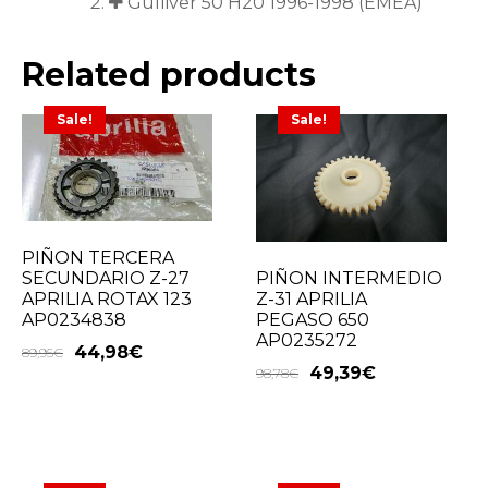
Gulliver 50 H20 1996-1998 (EMEA)
Related products
Sale!
Sale!
PIÑON TERCERA
PIÑON INTERMEDIO
SECUNDARIO Z-27
Z-31 APRILIA
APRILIA ROTAX 123
PEGASO 650
AP0234838
AP0235272
44,98
€
89,95
€
49,39
€
98,78
€