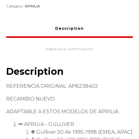
GULLIVER
Category:
APRILIA
AP8238402
quantity
Description
Additional Information
Description
REFERENCIA ORIGINAL: AP8238402
RECAMBIO NUEVO
ADAPTABLE A ESTOS MODELOS DE APRILIA:
APRILIA - GULLIVER
Gulliver 50 Air 1995-1998 (EMEA, APAC)