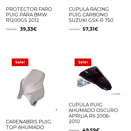
PROTECTOR FARO
CUPULA RACING
PUIG PARA BMW
PUIG CARBONO
R1200GS 2012
SUZUKI GSX-R 750
39,33
€
57,31
€
78,65
€
114,61
€
Sale!
Sale!
CUPULA PUIG
AHUMADO OSCURO
APRILIA RS 2006-
2010
CARENABRIS PUIG
TOP AHUMADO
49,59
€
99,17
€