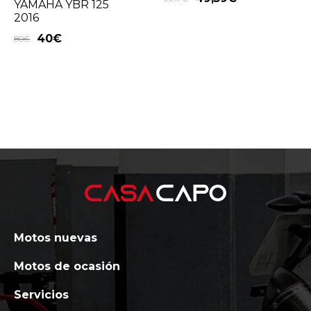
YAMAHA YBR 125
2016
40
€
80
€
Motos nuevas
Motos de ocasión
Servicios