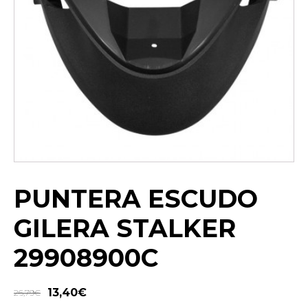
PUNTERA ESCUDO
GILERA STALKER
29908900C
13,40
€
26,79
€