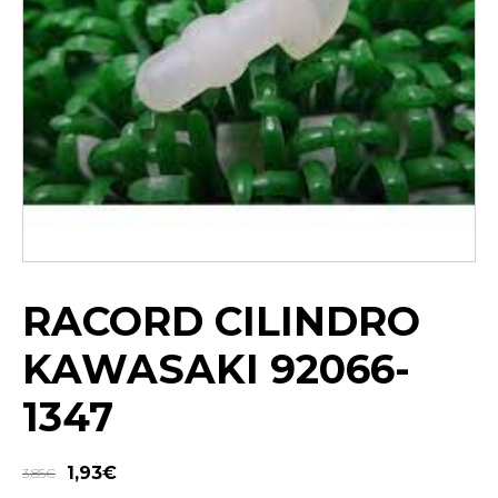
RACORD CILINDRO
KAWASAKI 92066-
1347
1,93
€
3,85
€