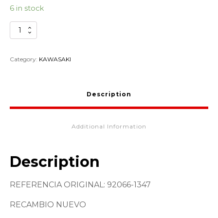
6 in stock
RACORD
CILINDRO
KAWASAKI
92066-
Category:
KAWASAKI
1347
quantity
Description
Additional Information
Description
REFERENCIA ORIGINAL: 92066-1347
RECAMBIO NUEVO