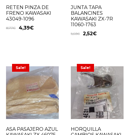
RETEN PINZA DE
JUNTA TAPA
FRENO KAWASAKI
BALANCINES
43049-1096
KAWASAKI ZX-7R
11060-1763
4,39
€
8,77
€
2,52
€
5,03
€
Sale!
Sale!
ASA PASAJERO AZUL
HORQUILLA
KAWASAKI ZX 46075-
CAMBIOS KAWASAKI