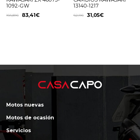
1092-GW
13140-1217
83,41
€
31,05
€
166,81
€
62,11
€
Motos nuevas
Motos de ocasión
Servicios