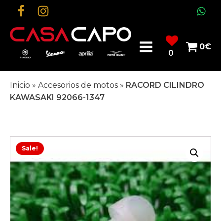
0
€
0
Inicio
»
Accesorios de motos
»
RACORD CILINDRO
KAWASAKI 92066-1347
Sale!