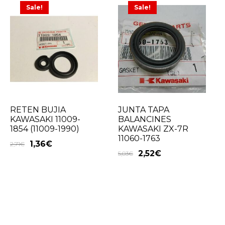
Sale!
Sale!
RETEN BUJIA
JUNTA TAPA
KAWASAKI 11009-
BALANCINES
1854 (11009-1990)
KAWASAKI ZX-7R
11060-1763
1,36
€
2,71
€
2,52
€
5,03
€