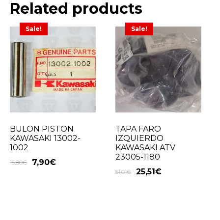
Related products
Sale!
Sale!
BULON PISTON
TAPA FARO
KAWASAKI 13002-
IZQUIERDO
1002
KAWASAKI ATV
23005-1180
7,90
€
15,80
€
25,51
€
51,01
€