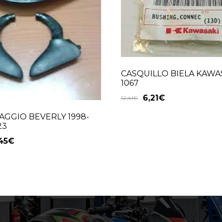
CASQUILLO BIELA KAWAS
1067
6,21
€
12,41
€
AGGIO BEVERLY 1998-
23
45
€