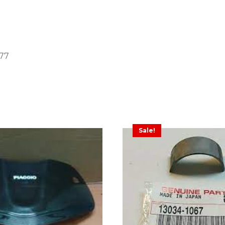
077
Sale!