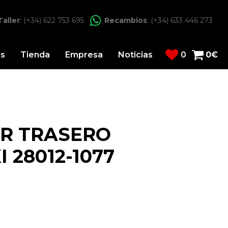
Taller
: (+34) 622 753 695
Recambios
: (+34) 633 446 273
os
Tienda
Empresa
Noticias
0
0
€
R TRASERO
 28012-1077