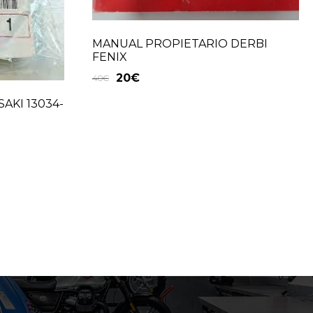
MANUAL PROPIETARIO DERBI
FENIX
20
€
40
€
AKI 13034-