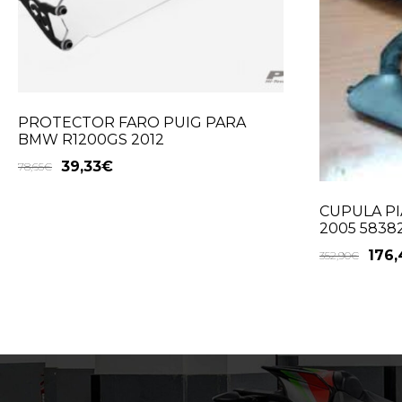
PROTECTOR FARO PUIG PARA
BMW R1200GS 2012
39,33
€
78,65
€
CUPULA PI
2005 5838
176,
352,90
€