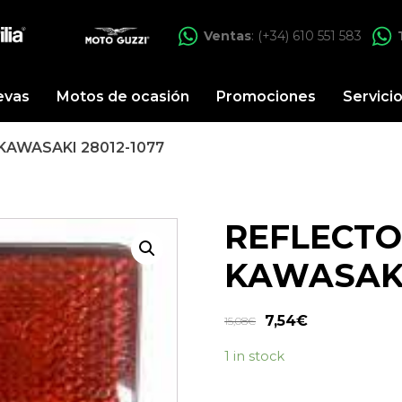
Ventas
: (+34) 610 551 583
evas
Motos de ocasión
Promociones
Servici
KAWASAKI 28012-1077
REFLECTO
KAWASAKI
7,54
€
15,08
€
1 in stock