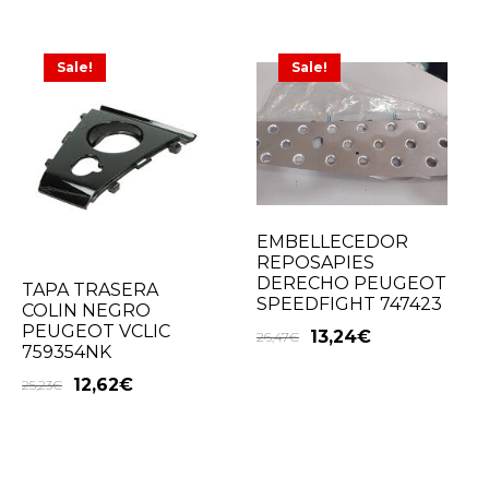
Sale!
Sale!
EMBELLECEDOR
REPOSAPIES
DERECHO PEUGEOT
TAPA TRASERA
SPEEDFIGHT 747423
COLIN NEGRO
PEUGEOT VCLIC
13,24
€
26,47
€
759354NK
12,62
€
25,23
€