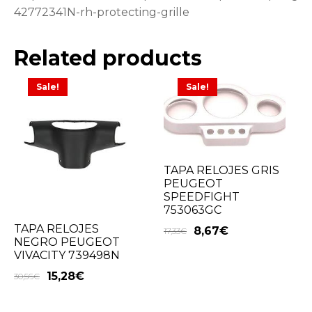
42772341N-rh-protecting-grille
Related products
Sale!
Sale!
TAPA RELOJES GRIS
PEUGEOT
SPEEDFIGHT
753063GC
TAPA RELOJES
8,67
€
17,33
€
NEGRO PEUGEOT
VIVACITY 739498N
15,28
€
30,56
€