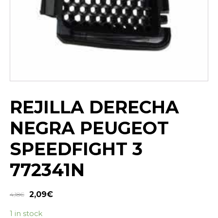
REJILLA DERECHA
NEGRA PEUGEOT
SPEEDFIGHT 3
772341N
2,09
€
4,18
€
1 in stock