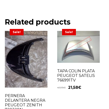
Related products
Sale!
Sale!
TAPA COLIN PLATA
PEUGEOT SATELIS
766991TV
21,58
€
43,15
€
PERNERA
DELANTERA NEGRA
PEUGEOT ZENITH