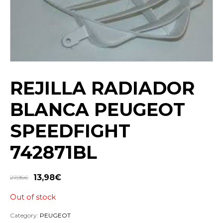
REJILLA RADIADOR
BLANCA PEUGEOT
SPEEDFIGHT
742871BL
13,98
€
27,95
€
Out of stock
Category:
PEUGEOT