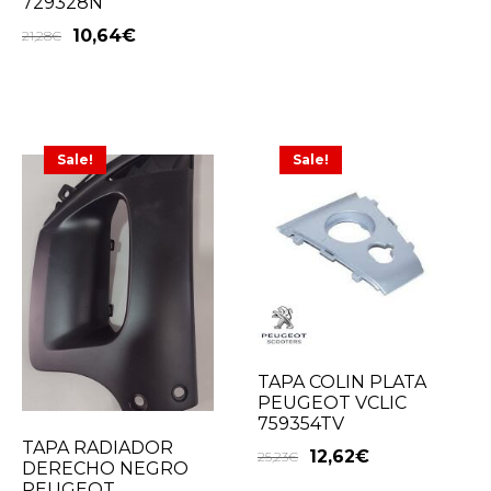
729328N
10,64
€
21,28
€
Sale!
Sale!
TAPA COLIN PLATA
PEUGEOT VCLIC
759354TV
TAPA RADIADOR
12,62
€
25,23
€
DERECHO NEGRO
PEUGEOT