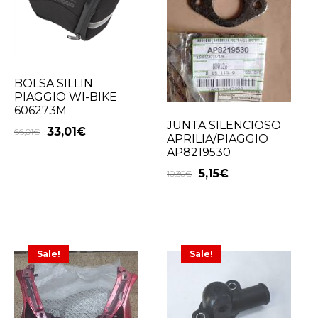
BOLSA SILLIN
PIAGGIO WI-BIKE
606273M
JUNTA SILENCIOSO
33,01
€
66,01
€
APRILIA/PIAGGIO
AP8219530
5,15
€
10,30
€
Sale!
Sale!