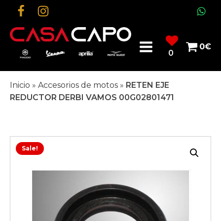
0
€
0
Inicio
»
Accesorios de motos
»
RETEN EJE
REDUCTOR DERBI VAMOS 00G02801471
Sale!