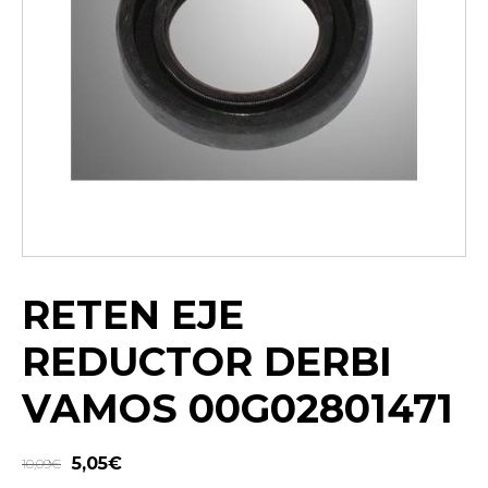
RETEN EJE
REDUCTOR DERBI
VAMOS 00G02801471
5,05
€
10,09
€