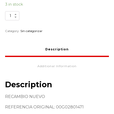
3 in stock
RETEN
EJE
REDUCTOR
DERBI
Category:
Sin categorizar
VAMOS
00G02801471
quantity
Description
Additional Information
Description
RECAMBIO NUEVO
REFERENCIA ORIGINAL: 00G02801471