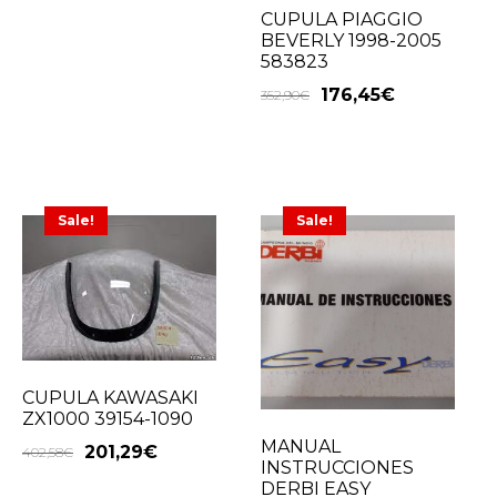
CUPULA PIAGGIO
BEVERLY 1998-2005
583823
176,45
€
352,90
€
Sale!
Sale!
CUPULA KAWASAKI
ZX1000 39154-1090
MANUAL
201,29
€
402,58
€
INSTRUCCIONES
DERBI EASY