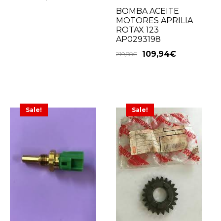
BOMBA ACEITE
MOTORES APRILIA
ROTAX 123
AP0293198
109,94
€
219,88
€
Sale!
Sale!