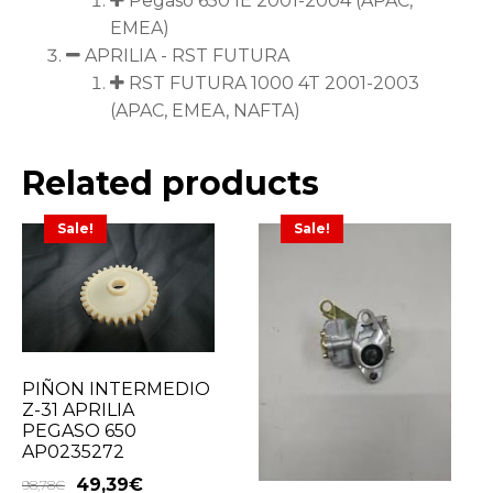
Pegaso 650 IE 2001-2004 (APAC,
EMEA)
APRILIA - RST FUTURA
RST FUTURA 1000 4T 2001-2003
(APAC, EMEA, NAFTA)
Related products
Sale!
Sale!
PIÑON INTERMEDIO
Z-31 APRILIA
PEGASO 650
AP0235272
49,39
€
98,78
€