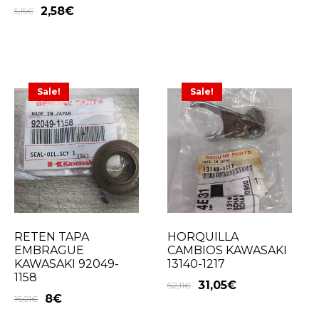
2,58
€
5,15
€
Sale!
Sale!
RETEN TAPA
HORQUILLA
EMBRAGUE
CAMBIOS KAWASAKI
KAWASAKI 92049-
13140-1217
1158
31,05
€
62,11
€
8
€
16,01
€