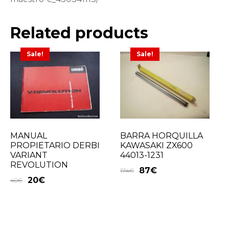
Related products
Sale!
Sale!
MANUAL
BARRA HORQUILLA
PROPIETARIO DERBI
KAWASAKI ZX600
VARIANT
44013-1231
REVOLUTION
87
€
174
€
20
€
40
€