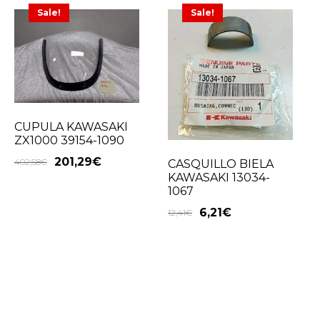
Sale!
Sale!
CUPULA KAWASAKI
ZX1000 39154-1090
201,29
€
402,58
€
CASQUILLO BIELA
KAWASAKI 13034-
1067
6,21
€
12,41
€