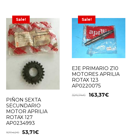
Sale!
Sale!
EJE PRIMARIO Z10
MOTORES APRILIA
ROTAX 123
AP0220075
163,37
€
326,74
€
PIÑON SEXTA
SECUNDARIO
MOTOR APRILIA
ROTAX 127
AP0234993
53,71
€
107,42
€