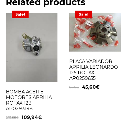
Related products
Sale!
Sale!
PLACA VARIADOR
APRILIA LEONARDO
125 ROTAX
AP0259655
45,60
€
91,19
€
BOMBA ACEITE
MOTORES APRILIA
ROTAX 123
AP0293198
109,94
€
219,88
€